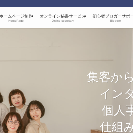
ホームページ制作
オンライン秘書サービス
初心者ブロガーサポ
HomePage
Online secretary
Blogger
集客か
イン
個人
仕組